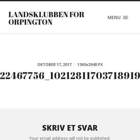
LANDSKLUBBEN FOR
MENU
ORPINGTON
OKTOBER 17, 2017
/
1365
x
2048 PX
22467756_1021281170371891
SKRIV ET SVAR
Your email address will not be published.