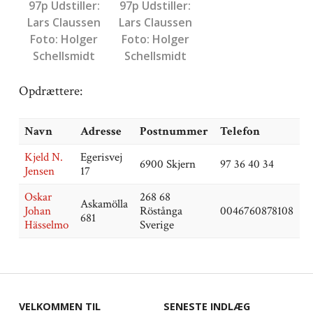
97p Udstiller:
97p Udstiller:
Lars Claussen
Lars Claussen
Foto: Holger
Foto: Holger
Schellsmidt
Schellsmidt
Opdrættere:
Navn
Adresse
Postnummer
Telefon
Kjeld N.
Egerisvej
6900 Skjern
97 36 40 34
Jensen
17
Oskar
268 68
Askamölla
Johan
Röstånga
0046760878108
681
Hässelmo
Sverige
VELKOMMEN TIL
SENESTE INDLÆG