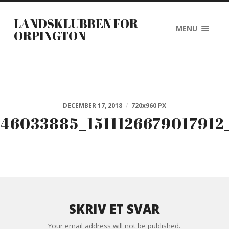
LANDSKLUBBEN FOR
MENU
ORPINGTON
DECEMBER 17, 2018
/
720
x
960 PX
46033885_151112667901791
SKRIV ET SVAR
Your email address will not be published.