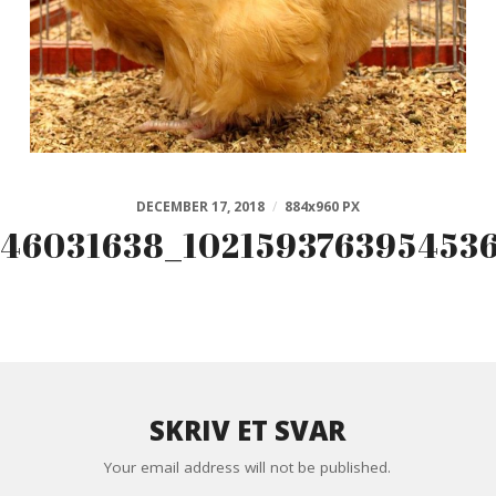
DECEMBER 17, 2018
/
884
x
960 PX
46031638_102159376395453
SKRIV ET SVAR
Your email address will not be published.